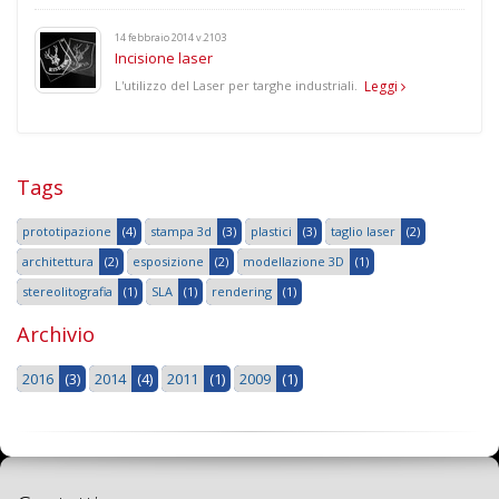
14 febbraio 2014 v.2103
Incisione laser
L'utilizzo del Laser per targhe industriali.
Leggi
Tags
prototipazione
(4)
stampa 3d
(3)
plastici
(3)
taglio laser
(2)
architettura
(2)
esposizione
(2)
modellazione 3D
(1)
stereolitografia
(1)
SLA
(1)
rendering
(1)
Archivio
2016
(3)
2014
(4)
2011
(1)
2009
(1)