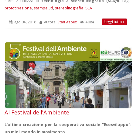
Form 2 utilizza la
tecnologia a stereolitografia (SLA)
Tags:
prototipazione
,
stampa 3d
,
stereolitografia
,
SLA
Leggi tutto
ago 04, 2016
Autore:
Staff Aspex
4084
Al Festival dell'Ambiente
L'ultima creazione per la cooperativa sociale "Ecosviluppo":
un mini-mondo in movimento