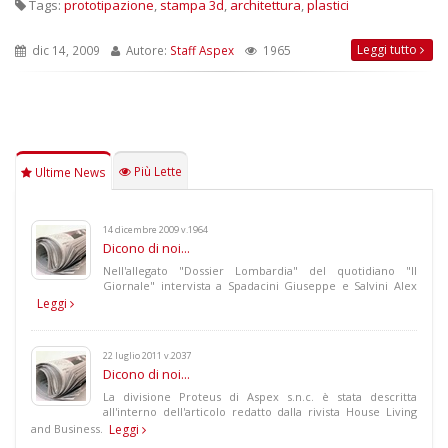
Tags:
prototipazione
,
stampa 3d
,
architettura
,
plastici
Leggi tutto
dic 14, 2009
Autore:
Staff Aspex
1965
Più Lette
Ultime News
14 dicembre 2009 v.1964
Dicono di noi...
Nell'allegato "Dossier Lombardia" del quotidiano "Il
Giornale" intervista a Spadacini Giuseppe e Salvini Alex
Leggi
22 luglio 2011 v.2037
Dicono di noi...
La divisione Proteus di Aspex s.n.c. è stata descritta
all'interno dell'articolo redatto dalla rivista House Living
and Business.
Leggi