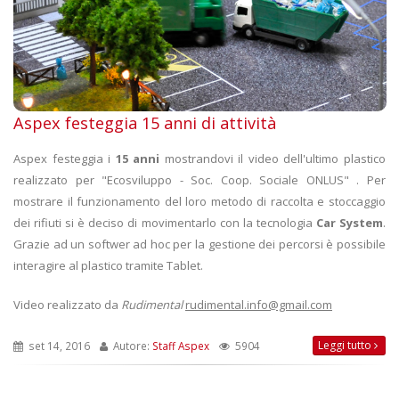
Aspex festeggia 15 anni di attività
Aspex festeggia i
15 anni
mostrandovi il video dell'ultimo plastico
realizzato per "Ecosviluppo - Soc. Coop. Sociale ONLUS" . Per
mostrare il funzionamento del loro metodo di raccolta e stoccaggio
dei rifiuti si è deciso di movimentarlo con la tecnologia
Car System
.
Grazie ad un softwer ad hoc per la gestione dei percorsi è possibile
interagire al plastico tramite Tablet.
Video realizzato da
Rudimental
rudimental.info@gmail.com
Leggi tutto
set 14, 2016
Autore:
Staff Aspex
5904