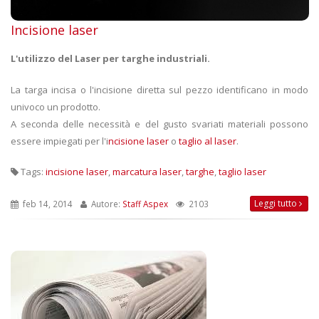
Incisione laser
L'utilizzo del Laser per targhe industriali.
La targa incisa o l'incisione diretta sul pezzo identificano in modo
univoco un prodotto.
A seconda delle necessità e del gusto svariati materiali possono
essere impiegati per l'i
ncisione laser
o
taglio al laser
.
Tags:
incisione laser
,
marcatura laser
,
targhe
,
taglio laser
Leggi tutto
feb 14, 2014
Autore:
Staff Aspex
2103