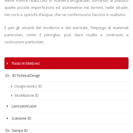
viene invece realizzato in maniera artigianale, donando al plastico
quelle piccole imperfezioni ed asimmetrie nei terreni, nelle strade,
nei corsi e specchi d’acqua, che ne conferiscono fascino e realismo.
E per gli amanti del moderno e del surreale, l’impiego di materiali
particolari, come il plexiglas, può dare risalto e contrasto a
costruzioni particolari.
Plastici Architettonici
3D Technical Design
Disegno tecnico 3D
Modellazione 3D
Lavorazioni Laser
Scansione 3D
Stampa 3D