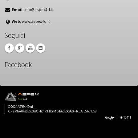
Email:
info@aspex4d.it
Web:
www.aspex4d.it
Seguici
Facebook
© 2024 ASPEX 4D srl
C.F. e P.IVA 04265550980 - Iscr. R.I. BG N° 04265550980 – R.E.A. BS 601358
Google+
10411