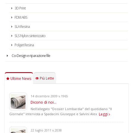
3D Print
FDM ABS
SLA Resina
SLS Nylon sinterizzato
Polyjet Resina
Co-Design e riparazione file
Più Lette
Ultime News
14 dicembre 2009 v.1965
Dicono di noi...
Nell'allegato "Dossier Lombardia" del quotidiano "Il
Giornale" intervista a Spadacini Giuseppe e Salvini Alex
Leggi
22 luglio 2011 v.2038