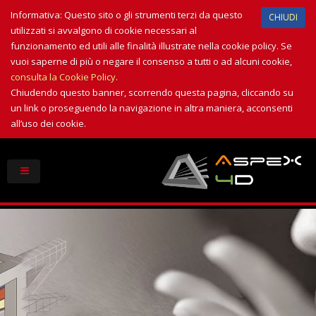
Informativa: Questo sito o gli strumenti terzi da questo
CHIUDI
utilizzati si avvalgono di cookie necessari al
funzionamento ed utili alle finalità illustrate nella cookie policy. Se
vuoi saperne di più o negare il consenso a tutti o ad alcuni cookie,
consulta la Cookie Policy
.
Chiudendo questo banner, scorrendo questa pagina, cliccando su
un link o proseguendo la navigazione in altra maniera, acconsenti
all’uso dei cookie.